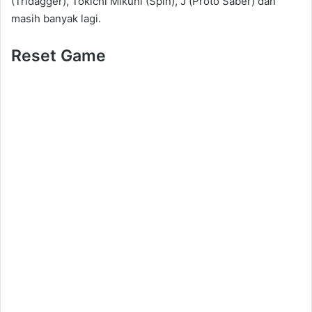
(Tridagger), Tokichi Mikuni (Spin), J (Proto Saber) dan
masih banyak lagi.
Reset Game